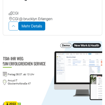
CGI
CGI @ brucklyn Erlangen
Mehr Details
Demo
New Work & Health
2022