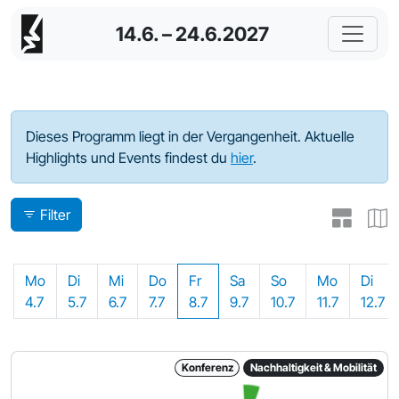
14.6. – 24.6.2027
Programm - 2022
Dieses Programm liegt in der Vergangenheit. Aktuelle
Highlights und Events findest du
hier
.
Filter
Mo
Di
Mi
Do
Fr
Sa
So
Mo
Di
4.7
5.7
6.7
7.7
8.7
9.7
10.7
11.7
12.7
Konferenz
Nachhaltigkeit & Mobilität