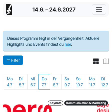
14.6. – 24.6.2027
Programm - 2022
Dieses Programm liegt in der Vergangenheit. Aktuelle
Highlights und Events findest du
hier
.
Filter
Mo
Di
Mi
Do
Fr
Sa
So
Mo
Di
4.7
5.7
6.7
7.7
8.7
9.7
10.7
11.7
12.7
Keynote
Kommunikation & Marketing