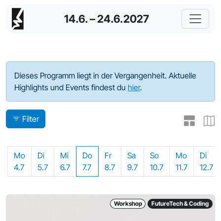
14.6. – 24.6.2027
Programm - 2022
Dieses Programm liegt in der Vergangenheit. Aktuelle
Highlights und Events findest du
hier
.
Filter
Mo
Di
Mi
Do
Fr
Sa
So
Mo
Di
4.7
5.7
6.7
7.7
8.7
9.7
10.7
11.7
12.7
Workshop
FutureTech & Coding