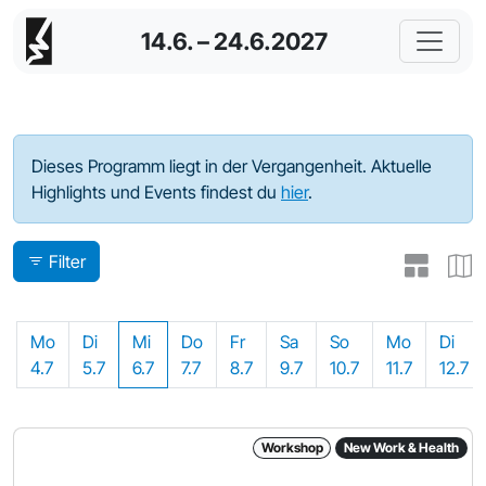
14.6. – 24.6.2027
Programm - 2022
Dieses Programm liegt in der Vergangenheit. Aktuelle
Highlights und Events findest du
hier
.
Filter
Mo
Di
Mi
Do
Fr
Sa
So
Mo
Di
4.7
5.7
6.7
7.7
8.7
9.7
10.7
11.7
12.7
Workshop
New Work & Health