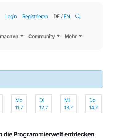
Login
Registrieren
DE
/
EN
tmachen
Community
Mehr
Mo
Di
Mi
Do
11.7
12.7
13.7
14.7
ch die Programmierwelt entdecken