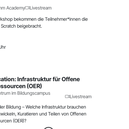
imm Academy
Livestream
rkshop bekommen die Teilnehmer*innen die
 Scratch beigebracht.
Uhr
tion: Infrastruktur für Offene
essourcen (OER)
ntrum im Bildungscampus
Livestream
er Bildung – Welche Infrastruktur brauchen
twickeln, Kuratieren und Teilen von Offenen
urcen (OER)?