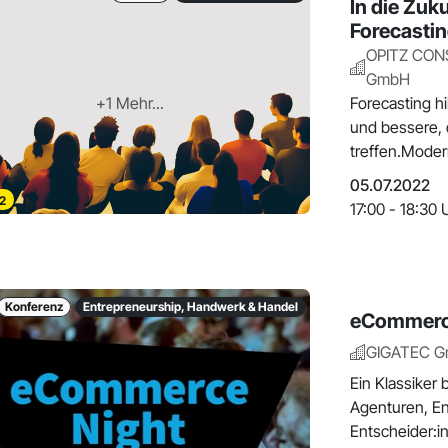
In die Zuk
Forecasti
OPITZ CON
GmbH
+1 Mehr...
Forecasting h
und bessere, 
treffen.Modern
05.07.2022
2
17:00 - 18:30 
Konferenz
Entrepreneurship, Handwerk & Handel
eCommerc
GIGATEC 
Ein Klassiker 
Agenturen, En
Entscheider:i