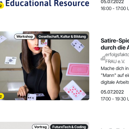
05.07.2022
2
16:00 - 17:00 
Workshop
Gesellschaft, Kultur & Bildung
Satire-Spi
durch die 
erfolgsfakto
FRAU e.V.
Mache dich in 
"Mann" auf ein
digitale Arbeit
05.07.2022
2
17:00 - 19:30 
Vortrag
FutureTech & Coding