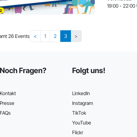
19:00 - 22:00
2
amt 26 Events
<
1
2
3
>
Noch Fragen?
Folgt uns!
Kontakt
LinkedIn
Presse
Instagram
FAQs
TikTok
YouTube
Flickr