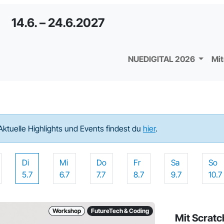
14.6. – 24.6.2027
NUEDIGITAL 2026
Mi
Aktuelle Highlights und Events findest du
hier
.
Di
Mi
Do
Fr
Sa
So
5.7
6.7
7.7
8.7
9.7
10.7
Workshop
FutureTech & Coding
Mit Scrat