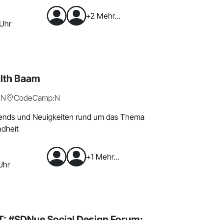
+2 Mehr...
 Uhr
alth Baam
:N
CodeCamp:N
ends und Neuigkeiten rund um das Thema
ndheit
+1 Mehr...
Uhr
 #SDNue Social Design Forum: