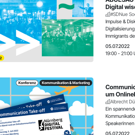
Digital wi
#SDNue Soc
Impulse & Dis
Digitalisieru
Immigrants de
05.07.2022
19:00 - 21:00 
2
Konferenz
Kommunikation & Marketing
Communica
um Online
Albrecht Dü
Ein spannende
Kommunikation
Speakerinnen 
05.07.2022