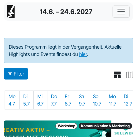
14.6. – 24.6.2027
Programm - 2022
Dieses Programm liegt in der Vergangenheit. Aktuelle
Highlights und Events findest du
hier
.
Filter
Mo
Di
Mi
Do
Fr
Sa
So
Mo
Di
4.7
5.7
6.7
7.7
8.7
9.7
10.7
11.7
12.7
Workshop
Kommunikation & Marketing