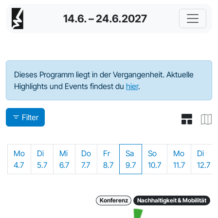
14.6. – 24.6.2027
Programm - 2022
Dieses Programm liegt in der Vergangenheit. Aktuelle
Highlights und Events findest du
hier
.
Filter
Mo
Di
Mi
Do
Fr
Sa
So
Mo
Di
4.7
5.7
6.7
7.7
8.7
9.7
10.7
11.7
12.7
Konferenz
Nachhaltigkeit & Mobilität