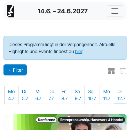
14.6. – 24.6.2027
Programm - 2022
Dieses Programm liegt in der Vergangenheit. Aktuelle
Highlights und Events findest du
hier
.
Filter
Mo
Di
Mi
Do
Fr
Sa
So
Mo
Di
4.7
5.7
6.7
7.7
8.7
9.7
10.7
11.7
12.7
Konferenz
Entrepreneurship, Handwerk & Handel