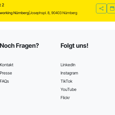
t 2
working Nürnberg
|
Josephspl. 8, 90403 Nürnberg
Teilen
Noch Fragen?
Folgt uns!
Kontakt
LinkedIn
Presse
Instagram
FAQs
TikTok
YouTube
Flickr