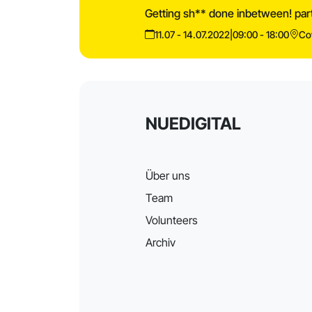
Getting sh** done inbetween! par
11.07 - 14.07.2022
|
09:00 - 18:00
Co
NUEDIGITAL
Über uns
Team
Volunteers
Archiv