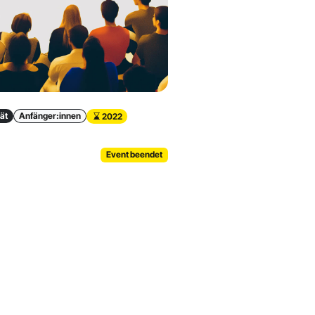
tät
Anfänger:innen
2022
Event beendet