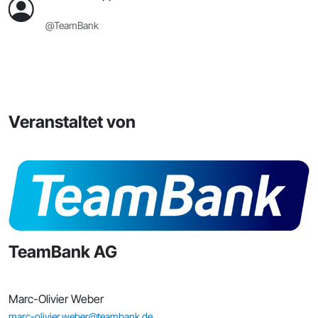
@TeamBank
Veranstaltet von
TeamBank AG
Marc-Olivier Weber
marc-olivier.weber@teambank.de