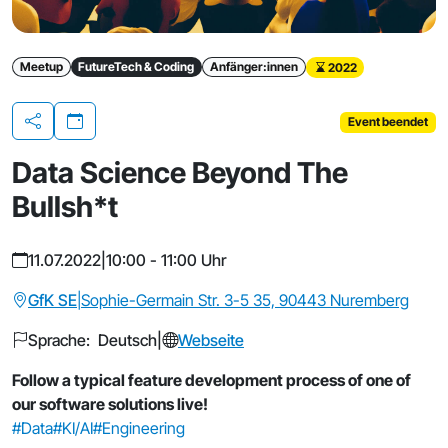
Meetup
FutureTech & Coding
Anfänger:innen
2022
Event beendet
Teilen
Data Science Beyond The
Bullsh*t
11.07.2022
|
10:00 - 11:00 Uhr
GfK SE
|
Sophie-Germain Str. 3-5 35, 90443 Nuremberg
Sprache: Deutsch
|
Webseite
Follow a typical feature development process of one of
our software solutions live!
#Data
#KI/AI
#Engineering