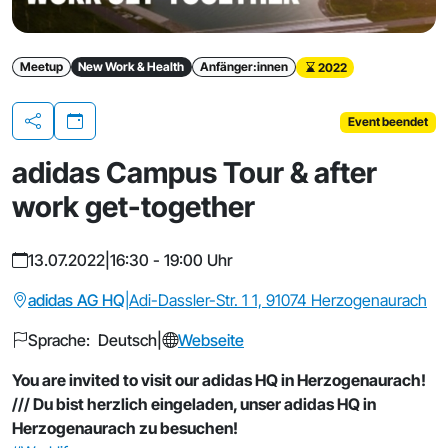
Meetup
New Work & Health
Anfänger:innen
2022
Event beendet
Teilen
adidas Campus Tour & after
work get-together
13.07.2022
|
16:30 - 19:00 Uhr
adidas AG HQ
|
Adi-Dassler-Str. 1 1, 91074 Herzogenaurach
Sprache: Deutsch
|
Webseite
You are invited to visit our adidas HQ in Herzogenaurach!
/// Du bist herzlich eingeladen, unser adidas HQ in
Herzogenaurach zu besuchen!