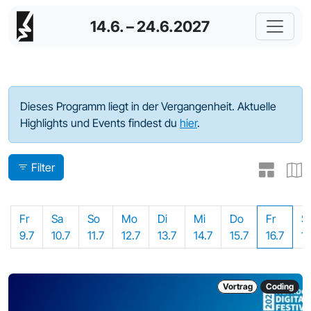
14.6. – 24.6.2027
Programm - 2021
Dieses Programm liegt in der Vergangenheit. Aktuelle
Highlights und Events findest du
hier
.
Filter
Fr
Sa
So
Mo
Di
Mi
Do
Fr
S
9.7
10.7
11.7
12.7
13.7
14.7
15.7
16.7
17
Vortrag
Coding