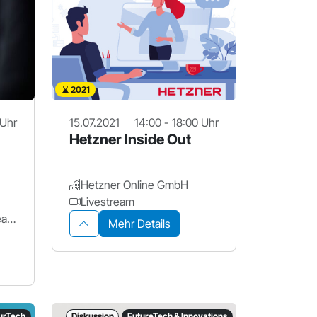
2021
 Uhr
15.07.2021
14:00 - 18:00 Uhr
Hetzner Inside Out
Hetzner Online GmbH
Livestream
adorsys, Senacor und TeamBank
Mehr Details
urTech
Diskussion
FutureTech & Innovations