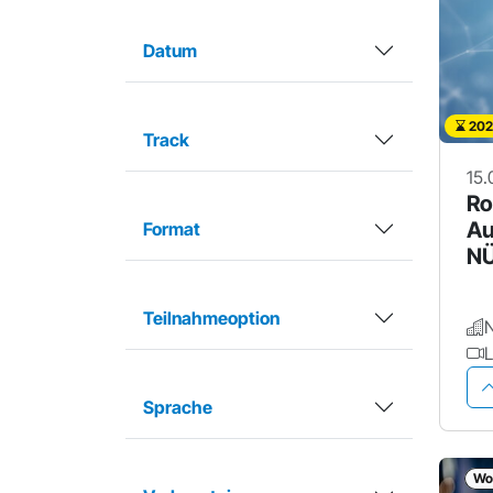
Datum
202
Track
15.
Ro
Au
Format
N
Teilnahmeoption
L
Sprache
Wo