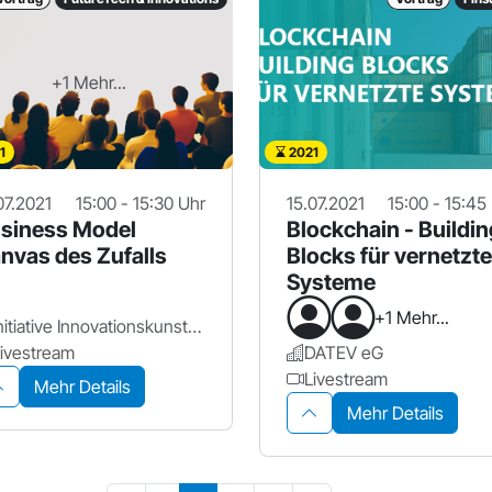
+1 Mehr...
1
2021
07.2021
15:00 - 15:30 Uhr
15.07.2021
15:00 - 15:45
siness Model
Blockchain - Buildin
nvas des Zufalls
Blocks für vernetzte
Systeme
+1 Mehr...
Initiative Innovationskunst - spielerisch zur Innovation
ivestream
DATEV eG
Livestream
Mehr Details
Mehr Details