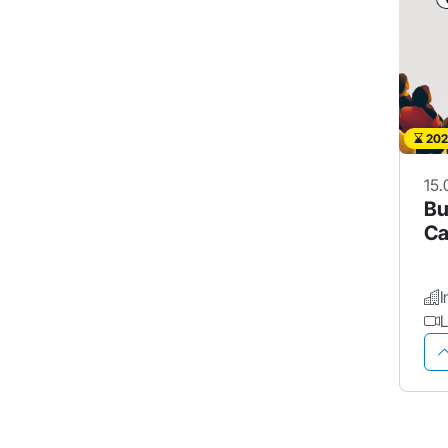
202
15.
Bu
Ca
L