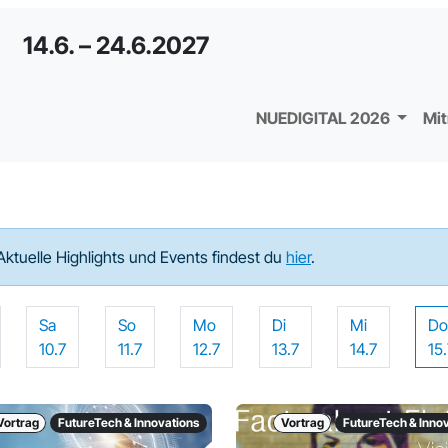
14.6. – 24.6.2027
NUEDIGITAL 2026
Mi
Aktuelle Highlights und Events findest du
hier
.
Sa
So
Mo
Di
Mi
D
10.7
11.7
12.7
13.7
14.7
15
Vortrag
FutureTech & Innovations
Vortrag
FutureTech & Inno