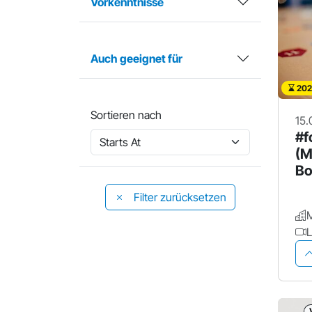
Vorkenntnisse
Auch geeignet für
202
Sortieren nach
15.
#f
(M
Bo
ow
Filter zurücksetzen
L