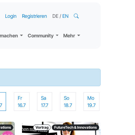
Login
Registrieren
DE
/
EN
tmachen
Community
Mehr
o
Fr
Sa
So
Mo
.7
16.7
17.7
18.7
19.7
vations
Vortrag
FutureTech & Innovations