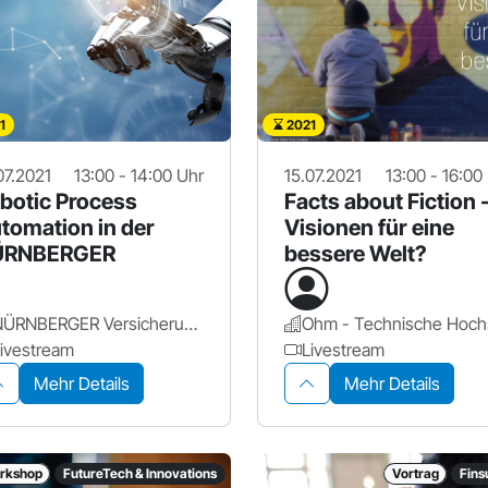
1
2021
07.2021
13:00 - 14:00 Uhr
15.07.2021
13:00 - 16:00
botic Process
Facts about Fiction 
tomation in der
Visionen für eine
ÜRNBERGER
bessere Welt?
NÜRNBERGER Versicherung
ivestream
Livestream
Mehr Details
Mehr Details
rkshop
FutureTech & Innovations
Vortrag
Fins