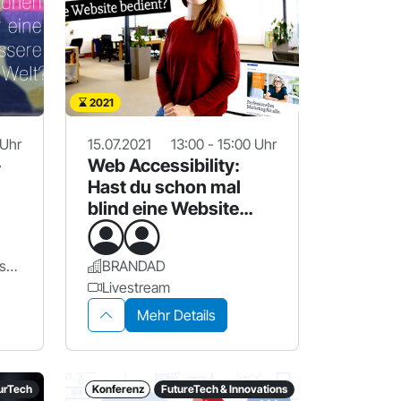
2021
 Uhr
15.07.2021
13:00 - 15:00 Uhr
-
Web Accessibility:
Hast du schon mal
blind eine Website
bedient?
Ohm - Technische Hochschule Nürnberg Georg Simon Ohm
BRANDAD
Livestream
Mehr Details
urTech
Konferenz
FutureTech & Innovations