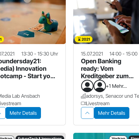
1
2021
07.2021
13:30 - 15:30 Uhr
15.07.2021
14:00 - 15:00
oundersday21:
Open Banking
edia) Innovation
ready: Vom
otcamp - Start your
Kreditgeber zum
n idea!?
Liquiditätsbegleiter
+1 Mehr...
Media Lab Ansbach
ivestream
Livestream
Mehr Details
Mehr Details
Vortrag
FutureTech & Innovations
Vortrag
Fins