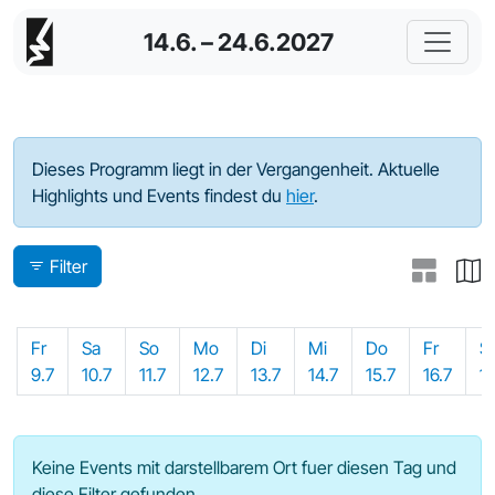
14.6. – 24.6.2027
Programm - 2021
Dieses Programm liegt in der Vergangenheit. Aktuelle
Highlights und Events findest du
hier
.
Filter
Fr
Sa
So
Mo
Di
Mi
Do
Fr
S
9.7
10.7
11.7
12.7
13.7
14.7
15.7
16.7
17
Keine Events mit darstellbarem Ort fuer diesen Tag und
diese Filter gefunden.