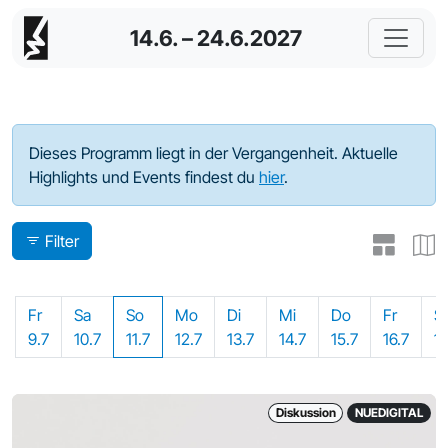
14.6. – 24.6.2027
Programm - 2021
Dieses Programm liegt in der Vergangenheit. Aktuelle
Highlights und Events findest du
hier
.
Filter
Fr
Sa
So
Mo
Di
Mi
Do
Fr
S
9.7
10.7
11.7
12.7
13.7
14.7
15.7
16.7
17
Diskussion
NUEDIGITAL