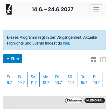
14.6. – 24.6.2027
Programm - 2021
Dieses Programm liegt in der Vergangenheit. Aktuelle
Highlights und Events findest du
hier
.
Filter
Fr
Sa
So
Mo
Di
Mi
Do
Fr
S
9.7
10.7
11.7
12.7
13.7
14.7
15.7
16.7
17
Diskussion
NUEDIGITAL