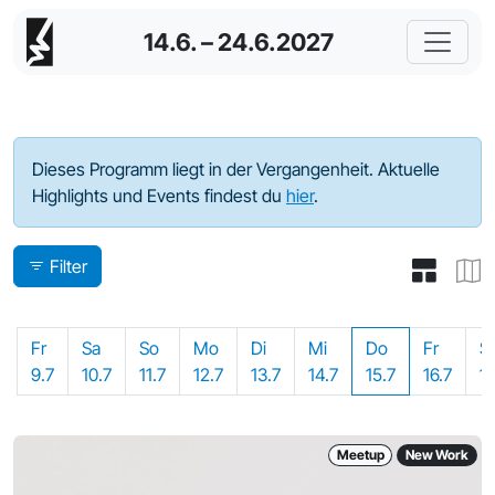
14.6. – 24.6.2027
Programm - 2021
Dieses Programm liegt in der Vergangenheit. Aktuelle
Highlights und Events findest du
hier
.
Filter
Fr
Sa
So
Mo
Di
Mi
Do
Fr
S
9.7
10.7
11.7
12.7
13.7
14.7
15.7
16.7
17
Meetup
New Work