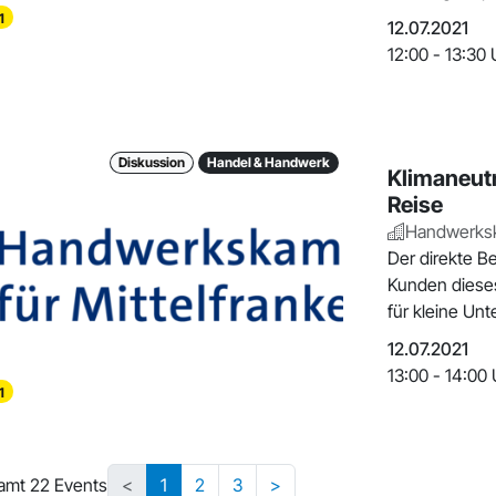
1
12.07.2021
12:00 - 13:30 
Diskussion
Handel & Handwerk
Klimaneutr
Reise
Handwerksk
Der direkte Be
Kunden diese
für kleine Un
12.07.2021
13:00 - 14:00 
1
amt 22 Events
<
1
2
3
>