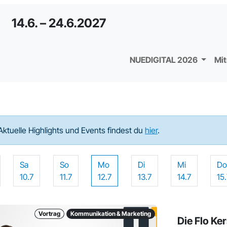
14.6. – 24.6.2027
NUEDIGITAL 2026
Mi
Aktuelle Highlights und Events findest du
hier
.
Sa
So
Mo
Di
Mi
D
10.7
11.7
12.7
13.7
14.7
15
Vortrag
Kommunikation & Marketing
Die Flo K