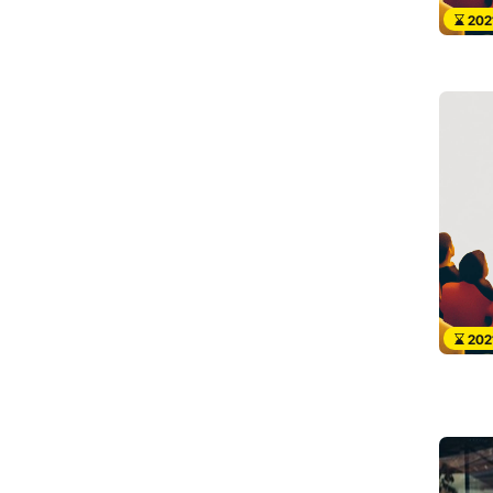
202
202