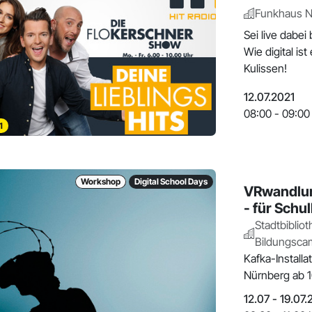
Funkhaus N
Sei live dabei
Wie digital is
Kulissen!
12.07.2021
08:00 - 09:00
1
Workshop
Digital School Days
VRwandlung
- für Schu
Stadtbibliot
Bildungsca
Kafka-Installa
Nürnberg ab 1
12.07 - 19.07.