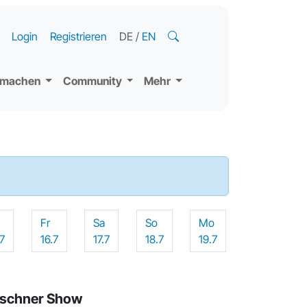
Login
Registrieren
DE
/
EN
tmachen
Community
Mehr
o
Fr
Sa
So
Mo
.7
16.7
17.7
18.7
19.7
erschner Show