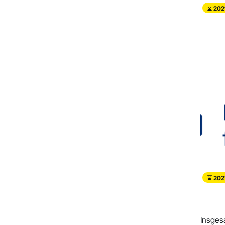
202
202
Insges