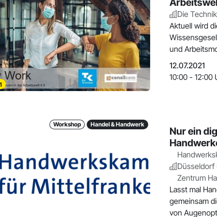
Arbeitswel
Die Technik
Aktuell wird d
Wissensgesell
12.07.2021
10:00 - 12:00 
1
Workshop
Handel & Handwerk
Nur ein di
Handwerk
Handwerksk
Düsseldorf u
Zentrum H
Lasst mal Han
gemeinsam die
von Augenopt