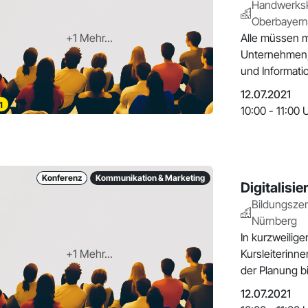
Handwerks
Oberbayern
+1 Mehr...
Alle müssen 
Unternehmen, 
und Informatio
richtig ma
12.07.2021
1
10:00 - 11:00 
Konferenz
Kommunikation & Marketing
Digitalisie
Bildungsze
Nürnberg
In kurzweiligen
+1 Mehr...
Kursleiterinne
der Planung b
12.07.2021