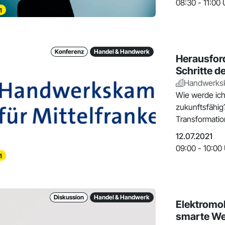
08:30 - 11:00 
1
Konferenz
Handel & Handwerk
Herausford
Schritte d
Handwerksk
Wie werde ich
zukunftsfähig?
Transformatio
umstellen? W
12.07.2021
09:00 - 10:00
1
Diskussion
Handel & Handwerk
Elektromob
smarte We