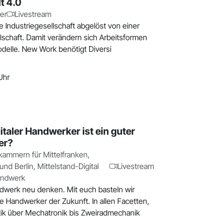
t 4.0
er
Livestream
ie Industriegesellschaft abgelöst von einer
schaft. Damit verändern sich Arbeitsformen
und Arbeitsmodelle. New Work benötigt Diversi
Uhr
gitaler Handwerker ist ein guter
er?
ammern für Mittelfranken,
nd Berlin, Mittelstand-Digital
Livestream
andwerk
dwerk neu denken. Mit euch basteln wir
 Handwerker der Zukunft. In allen Facetten,
ik über Mechatronik bis Zweiradmechanik