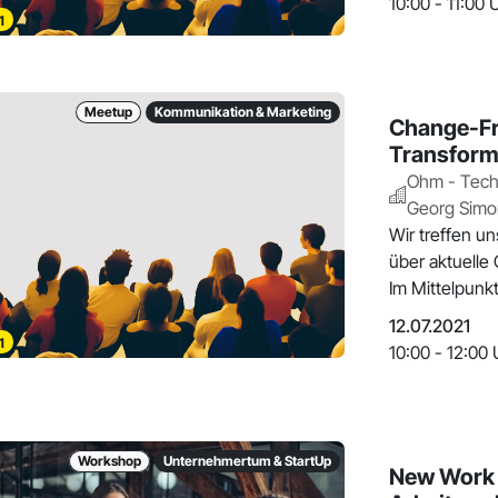
10:00 - 11:00 
1
Meetup
Kommunikation & Marketing
Change-Frü
Transform
Ohm - Tech
Georg Sim
Wir treffen u
über aktuell
Im Mittelpun
12.07.2021
1
10:00 - 12:00 
Workshop
Unternehmertum & StartUp
New Work 