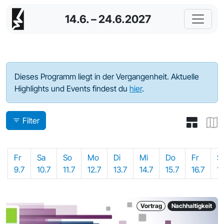
14.6. – 24.6.2027
Programm - 2021
Dieses Programm liegt in der Vergangenheit. Aktuelle
Highlights und Events findest du
hier
.
Filter
Fr
Sa
So
Mo
Di
Mi
Do
Fr
S
9.7
10.7
11.7
12.7
13.7
14.7
15.7
16.7
17
Vortrag
Nachhaltigkeit