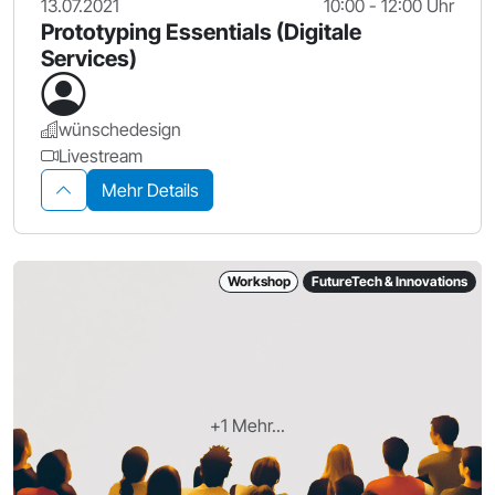
13.07.2021
10:00 - 12:00 Uhr
Prototyping Essentials (Digitale
Services)
wünschedesign
Livestream
Mehr Details
Workshop
FutureTech & Innovations
+1 Mehr...