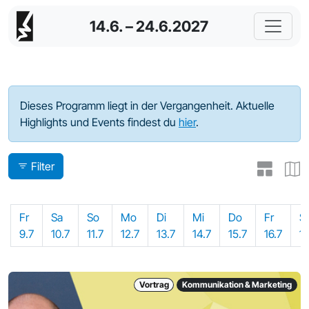
14.6. – 24.6.2027
Programm - 2021
Dieses Programm liegt in der Vergangenheit. Aktuelle
Highlights und Events findest du
hier
.
Filter
Fr
Sa
So
Mo
Di
Mi
Do
Fr
S
9.7
10.7
11.7
12.7
13.7
14.7
15.7
16.7
17
Vortrag
Kommunikation & Marketing