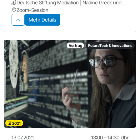
Deutsche Stiftung Mediation | Nadine Greck und Verena Gibson | Leitung Fachreferat Wirtschaft
Zoom-Session
Mehr Details
Vortrag
FutureTech & Innovations
2021
13.07.2021
13:00 - 14:30 Uhr