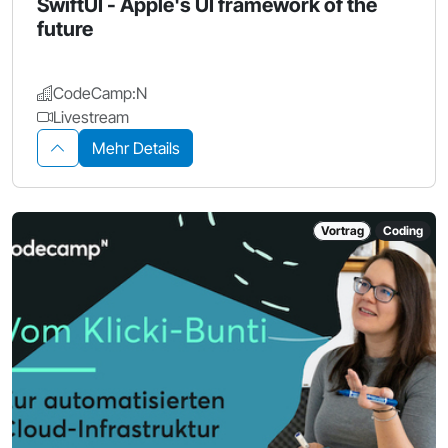
SwiftUI - Apple's UI framework of the
future
CodeCamp:N
Livestream
Mehr Details
Vortrag
Coding