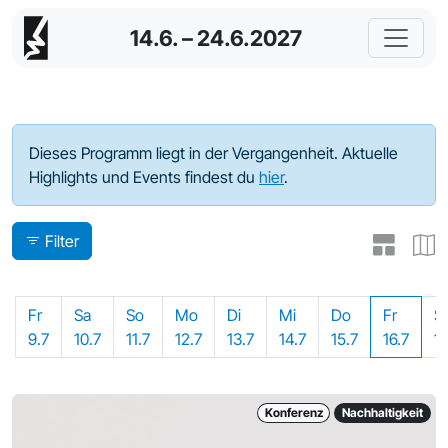
14.6. – 24.6.2027
Programm - 2021
Dieses Programm liegt in der Vergangenheit. Aktuelle
Highlights und Events findest du
hier
.
Filter
Fr
Sa
So
Mo
Di
Mi
Do
Fr
S
9.7
10.7
11.7
12.7
13.7
14.7
15.7
16.7
17
Konferenz
Nachhaltigkeit