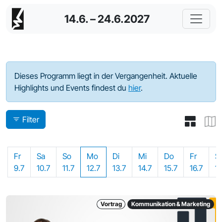
14.6. – 24.6.2027
Programm - 2021
Dieses Programm liegt in der Vergangenheit. Aktuelle
Highlights und Events findest du
hier
.
Filter
Fr
Sa
So
Mo
Di
Mi
Do
Fr
S
9.7
10.7
11.7
12.7
13.7
14.7
15.7
16.7
17
Vortrag
Kommunikation & Marketing