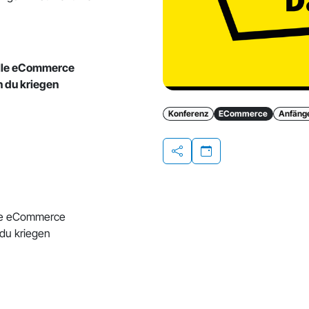
olle eCommerce
n du kriegen
Konferenz
ECommerce
Anfänge
Teilen
lle eCommerce
du kriegen