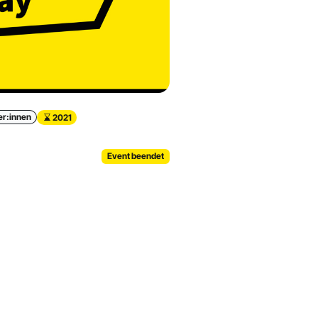
r:innen
2021
Event beendet