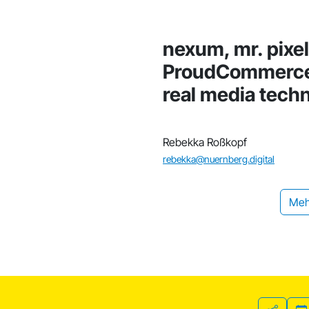
nexum, mr. pixe
ProudCommerce
real media tech
Rebekka Roßkopf
rebekka@nuernberg.digital
Meh