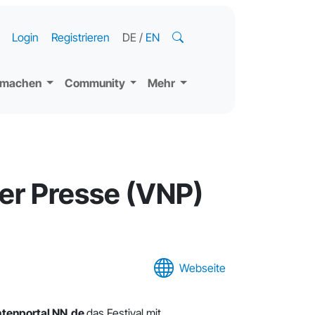
Login
Registrieren
DE
/
EN
tmachen
Community
Mehr
er Presse (VNP)
Webseite
htenportal NN.de
das Festival mit