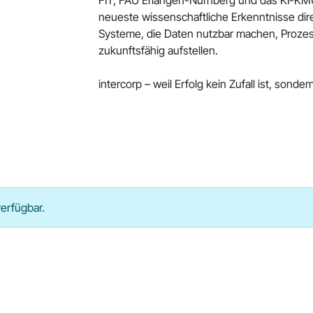
FIT, FAU Erlangen-Nürnberg und das KI-KM
neueste wissenschaftliche Erkenntnisse direk
Systeme, die Daten nutzbar machen, Proze
zukunftsfähig aufstellen.
intercorp – weil Erfolg kein Zufall ist, son
verfügbar.